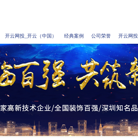
开云网投_开云（中国）
经典案例
公司荣誉
开云网投