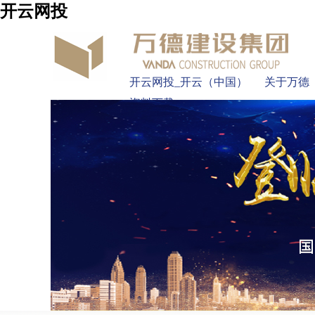
开云网投
开云网投_开云（中国）
关于万德
资料下载