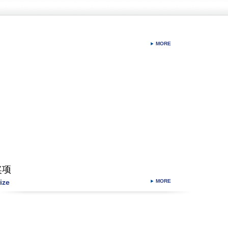
MORE
奖项
ize
MORE