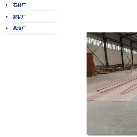
石材厂
家私厂
幕墙厂