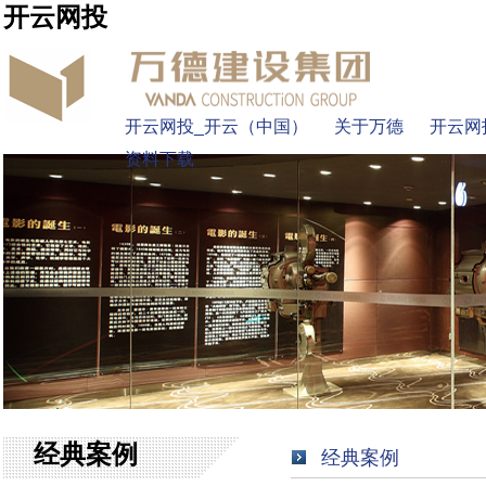
开云网投
开云网投_开云（中国）
关于万德
开云网
资料下载
经典案例
经典案例