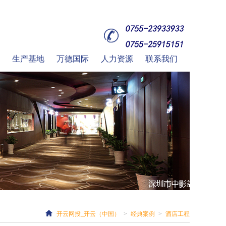
生产基地
万德国际
人力资源
联系我们
开云网投_开云（中国）
>
经典案例
>
酒店工程