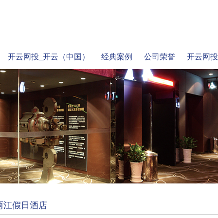
开云网投_开云（中国）
经典案例
公司荣誉
开云网投
两江假日酒店