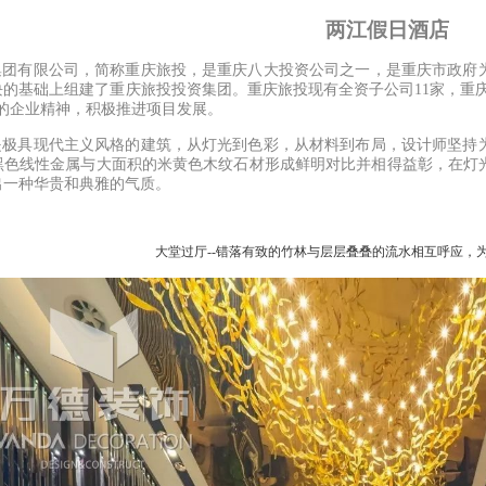
两江假日酒店
团有限公司，简称重庆旅投，是重庆八大投资公司之一，是重庆市政府
块的基础上组建了重庆旅投投资集团。重庆旅投现有全资子公司
11
家，重庆
o;的企业精神，积极推进项目发展。
极具现代主义风格的建筑，从灯光到色彩，从材料到布局，设计师坚持
黑色线性金属与大面积的米黄色木纹石材形成鲜明对比并相得益彰，在灯
出一种华贵和典雅的气质。
大堂过厅--错落有致的竹林与层层叠叠的流水相互呼应，