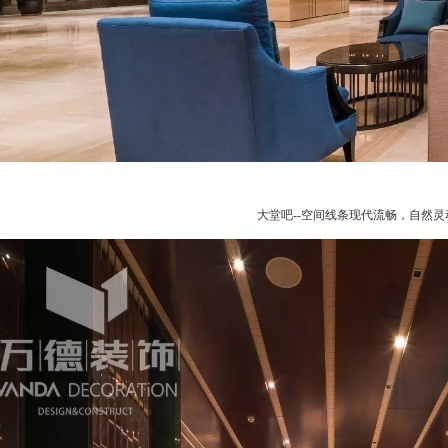
大堂吧--空间线条现代流畅，自然灵