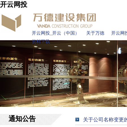
开云网投
开云网投_开云（中国）
关于万德
开云网
资料下载
通知公告
关于公司名称变更