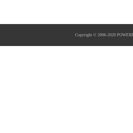
Copyright © 2006-202