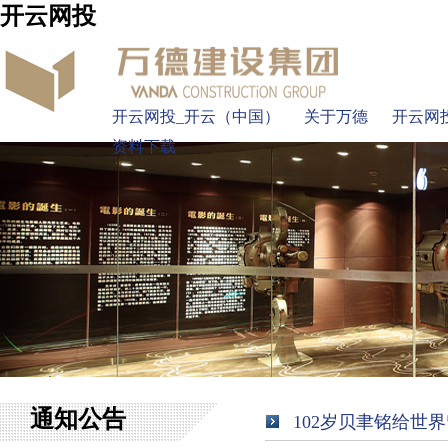
开云网投
开云网投_开云（中国）
关于万德
开云网
资料下载
通知公告
102岁贝聿铭给世