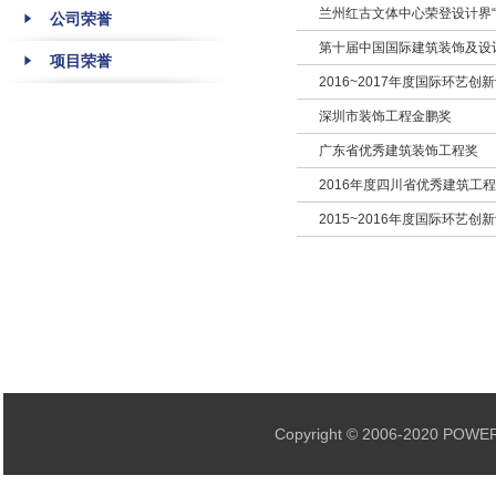
兰州红古文体中心荣登设计界“
公司荣誉
第十届中国国际建筑装饰及设计
项目荣誉
2016~2017年度国际环艺
深圳市装饰工程金鹏奖
广东省优秀建筑装饰工程奖
2016年度四川省优秀建筑工
2015~2016年度国际环艺
Copyright © 2006-202