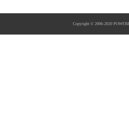
Copyright © 2006-202