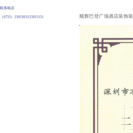
联系电话
顺辉巴登广场酒店装饰装
（0755）23933933/25915151