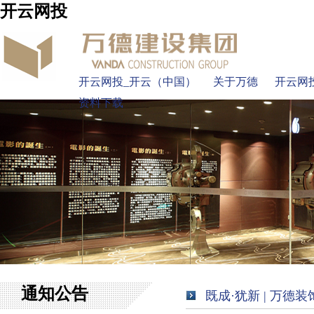
开云网投
开云网投_开云（中国）
关于万德
开云网
资料下载
通知公告
既成·犹新 | 万德