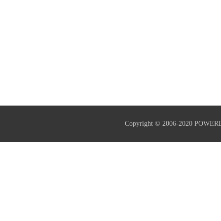
Copyright © 2006-202