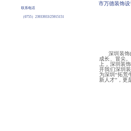
市万德装饰设
联系电话
（0755）23933933/25915151
深圳装饰
成长、冒尖。
上，深圳装饰
开我们深圳
为深圳“拓荒
新人才”，更