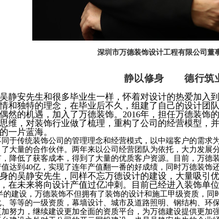
深圳市万德装饰设计工程有限公司董
静以修身 德行筑
吴静安先生和很多毕业生一样，怀着对设计的热爱加入
情和独特的理念，在毕业后不久，组建了自己的设计团
一次偶然的机遇，加入了万德装饰。2016年，担任万德装
思维，对装饰行业做了梳理，重构了公司的经营模型，
的一片蓝海。
于传统装饰公司的管理理念和经营模式，以中端客户的需求为
引了大量的合作伙伴。两年来以公司经营团队为依托，大力发展
，降低了获客成本，得到了大量的优质客户资源。目前，万德装饰
月，产值达到40亿，实现了连年产值翻一番的好成绩，同时万德装
的吴静安先生，同样不忘万德设计的建设，大量吸引优
0万，在未来将向设计产值过亿冲刺。目前已经进入装饰单位
半的建设，万德装饰不但拥有了装饰的设计和施工甲级资质，同
化、等等的一级资质，幕墙设计、城市及道路照明、钢结构、环
更加努力，继续建设更加全面的资质平台，为万德建设提供更加