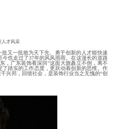
型人才风
采
一批又一批敢为天下先、勇于创新的人才能快速
今也走过了37年的风风雨雨。在这漫长的道路
东，广东装饰看深圳”这面大旗矗立不倒，离不
淀了踏实的工作态度，更跃动着创新的思维。作
实干兴邦，回馈社会，是装饰行业当之无愧的“创