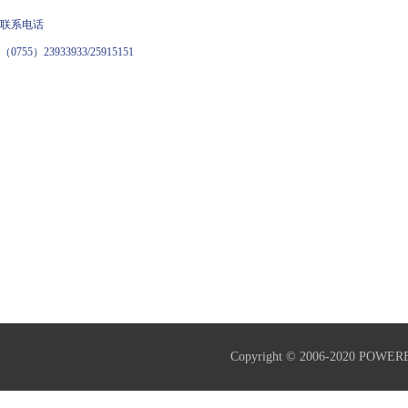
联系电话
（0755）23933933/25915151
Copyright © 2006-202