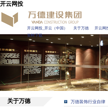
开云网投
开云网投_开云（中国）
关于万德
开云网
资料下载
关于万德
万德装饰行业自律