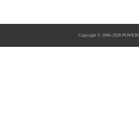
Copyright © 2006-202