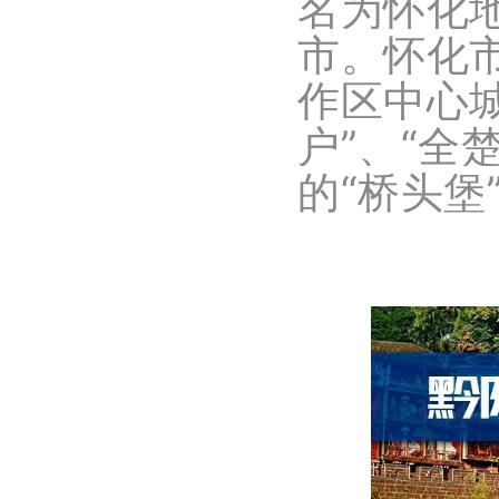
名为怀化地
市。怀化
作区中心
户”、“全
的“桥头堡