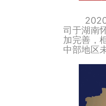
2020
司于湖南
加完善，
中部地区