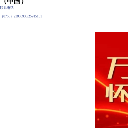
（中国）
联系电话
（0755）23933933/25915151