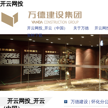
开云网投
开云网投_开云（中国）
关于万德
开云网
资料下载
开云网投_开云
万德建设 | 怀化分