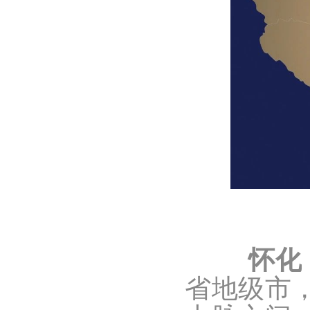
怀化
省地级市