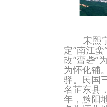
宋熙
定“南江
改“蛮砦
为怀化铺。
驿。民国三
名芷东县，
年，黔阳地