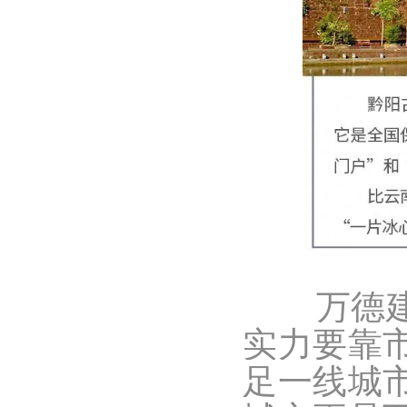
万德建设
实力要靠
足一线城