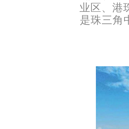
业区、港
是珠三角