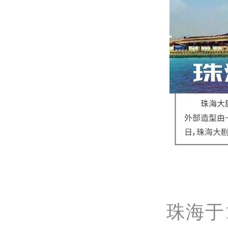
珠海于19