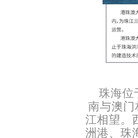
珠海位于
南与澳门
江相望。
洲港、珠