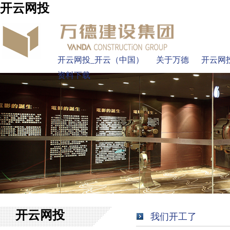
开云网投
开云网投_开云（中国）
关于万德
开云网
资料下载
开云网投
我们开工了