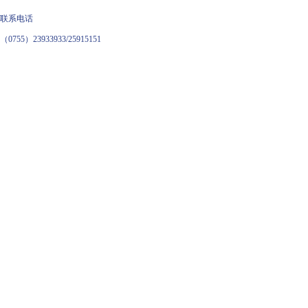
联系电话
（0755）23933933/25915151