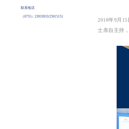
联系电话
（0755）23933933/25915151
2018年9
士亲自主持