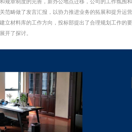
和规章制度的完善，新办公地点迁移，公司的工作氛围
关范畴做了发言汇报，以协力推进业务的拓展和提升运
建立材料库的工作方向，投标部提出了合理规划工作的
展开了探讨。