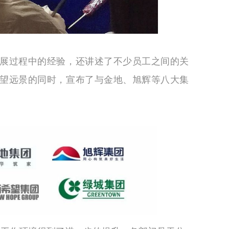
展过程中的经验，还讲述了不少员工之间的关
望远景的同时，宣布了与金地、旭辉等八大集