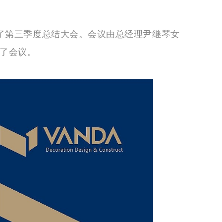
开了第三季度总结大会。会议由总经理尹继琴女
了会议。