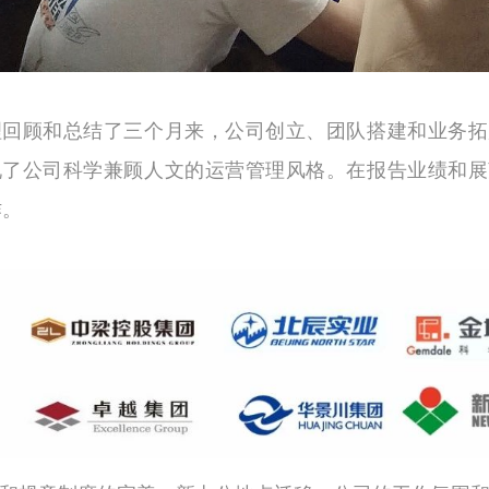
理回顾和总结了三个月来，公司创立、团队搭建和业务拓
现了公司科学兼顾人文的运营管理风格。在报告业绩和展
作。