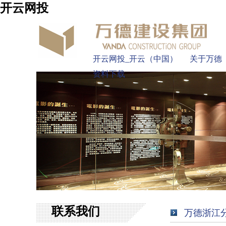
开云网投
开云网投_开云（中国）
关于万德
资料下载
联系我们
万德浙江