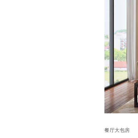
餐厅大包房