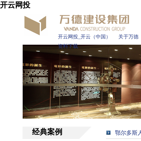
开云网投
开云网投_开云（中国）
关于万德
资料下载
经典案例
鄂尔多斯