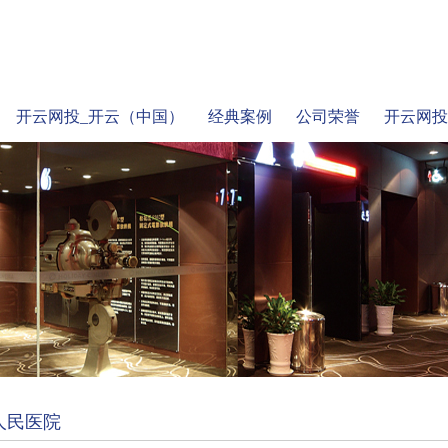
开云网投_开云（中国）
经典案例
公司荣誉
开云网投
人民医院