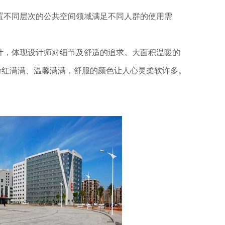
不同层次的公共空间领域满足不同人群的使用需
，体现设计师对细节及舒适的追求。大面积温暖的
粉红满满、温馨满满，舒服的颜色让人心灵柔软许多。