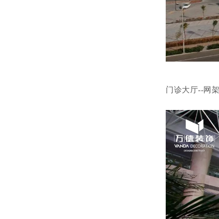
门诊大厅--