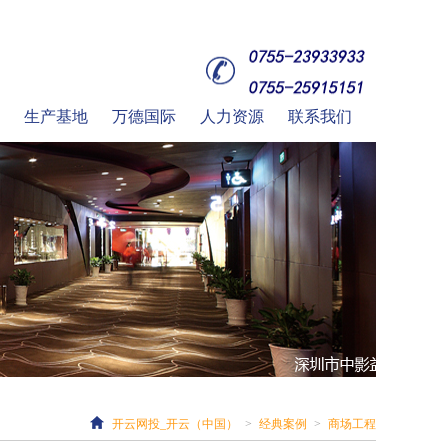
生产基地
万德国际
人力资源
联系我们
开云网投_开云（中国）
>
经典案例
>
商场工程