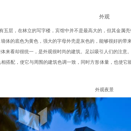
外观
有五层，在林立的写字楼，宾馆中并不是最高大的，但其金属壳
。墙体的底色为黄色，强大的字母外壳是灰色的，能够很好的带
整体来看却很统一，是外观很时尚的建筑。足以吸引人们的注意
相搭配，使它与周围的建筑色调一致，同时方形体量，也使它能
。
外观夜景