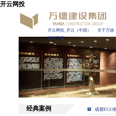
开云网投
开云网投_开云（中国）
关于万德
资料下载
经典案例
成都EGO