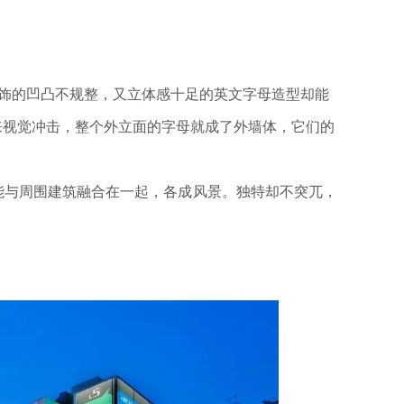
饰的凹凸不规整，又立体感十足的英文字母造型却能
来视觉冲击，整个外立面的字母就成了外墙体，它们的
。
与周围建筑融合在一起，各成风景。独特却不突兀，