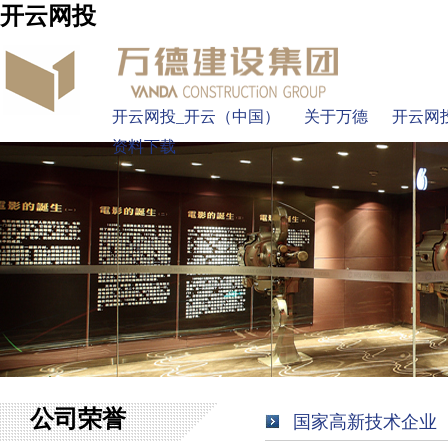
开云网投
开云网投_开云（中国）
关于万德
开云网
资料下载
公司荣誉
国家高新技术企业