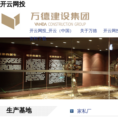
开云网投
开云网投_开云（中国）
关于万德
开云网
资料下载
生产基地
家私厂