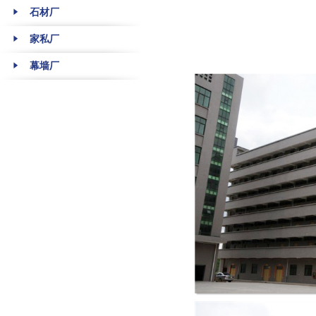
石材厂
家私厂
幕墙厂