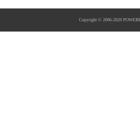
Copyright © 2006-202