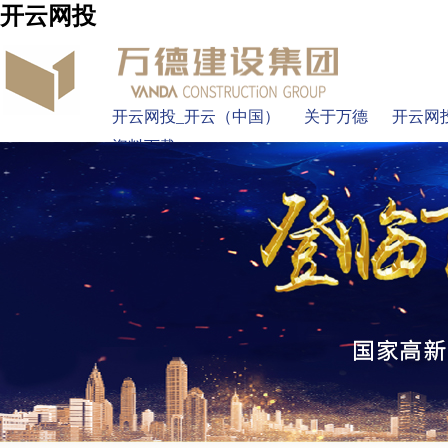
开云网投
开云网投_开云（中国）
关于万德
开云网
资料下载